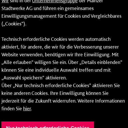
Wir
sind in der
Unternehmensgruppe
der Mainzer
Erneuerbare Energien
Stadtwerke AG und führen ein gemeinsames
Einwilligungsmanagement für Cookies und Vergleichbares
Netze
(„Cookies“).
Mainzer Stadtwerke AG
Technisch erforderliche Cookies werden automatisch
Rheinallee 41
aktiviert, für andere, die wir für die Verbesserung unserer
55118 Mainz
Website verwenden, benötigen wir Ihre Einwilligung. Mit
„Alle erlauben“ willigen Sie ein. Über „Details einblenden“
Tel.:
06131 - 12 78 78
können Sie eine individuelle Auswahl treffen und mit
Fax: 06131 - 12 78 77
„Auswahl speichern“ aktivieren.
Über „Nur technisch erforderliche Cookies“ aktivieren Sie
keine anderen Cookies. Ihre Einwilligung können Sie
jederzeit für die Zukunft widerrufen. Weitere Informationen
finden Sie
hier
.