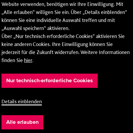
55118 Mainz
Website verwenden, benötigen wir Ihre Einwilligung. Mit
„Alle erlauben“ willigen Sie ein. Über „Details einblenden“
Tel.:
06131 - 12 78 78
können Sie eine individuelle Auswahl treffen und mit
Fax: 06131 - 12 78 77
„Auswahl speichern“ aktivieren.
Über „Nur technisch erforderliche Cookies“ aktivieren Sie
keine anderen Cookies. Ihre Einwilligung können Sie
jederzeit für die Zukunft widerrufen. Weitere Informationen
finden Sie
hier
.
Nur technisch-erforderliche Cookies
Details einblenden
Barrierefreiheit
Cookie-Einstellung
AEB
Impressum
Alle erlauben
Datenschutz
Grounding Page