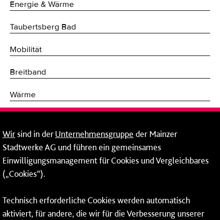
Energie & Wärme
Taubertsberg Bad
Mobilität
Breitband
Wärme
Fernwärme
Wir
sind in der
Unternehmensgruppe
der Mainzer
Erneuerbare Energien
Stadtwerke AG und führen ein gemeinsames
Einwilligungsmanagement für Cookies und Vergleichbares
Netze
(„Cookies“).
Mainzer Stadtwerke AG
Technisch erforderliche Cookies werden automatisch
Rheinallee 41
aktiviert, für andere, die wir für die Verbesserung unserer