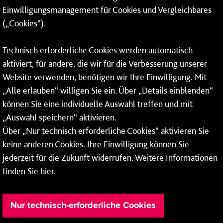
Einwilligungsmanagement für Cookies und Vergleichbares
Netze
(„Cookies“).
Mainzer Stadtwerke AG
Technisch erforderliche Cookies werden automatisch
Rheinallee 41
aktiviert, für andere, die wir für die Verbesserung unserer
55118 Mainz
Website verwenden, benötigen wir Ihre Einwilligung. Mit
„Alle erlauben“ willigen Sie ein. Über „Details einblenden“
Tel.:
06131 - 12 78 78
können Sie eine individuelle Auswahl treffen und mit
Fax: 06131 - 12 78 77
„Auswahl speichern“ aktivieren.
Über „Nur technisch erforderliche Cookies“ aktivieren Sie
keine anderen Cookies. Ihre Einwilligung können Sie
jederzeit für die Zukunft widerrufen. Weitere Informationen
finden Sie
hier
.
Nur technisch-erforderliche Cookies