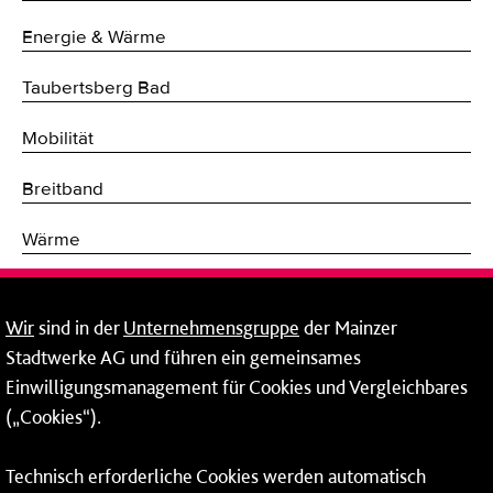
Energie & Wärme
Taubertsberg Bad
Mobilität
Breitband
Wärme
Fernwärme
Wir
sind in der
Unternehmensgruppe
der Mainzer
Erneuerbare Energien
Stadtwerke AG und führen ein gemeinsames
Einwilligungsmanagement für Cookies und Vergleichbares
Netze
(„Cookies“).
Mainzer Stadtwerke AG
Technisch erforderliche Cookies werden automatisch
Rheinallee 41