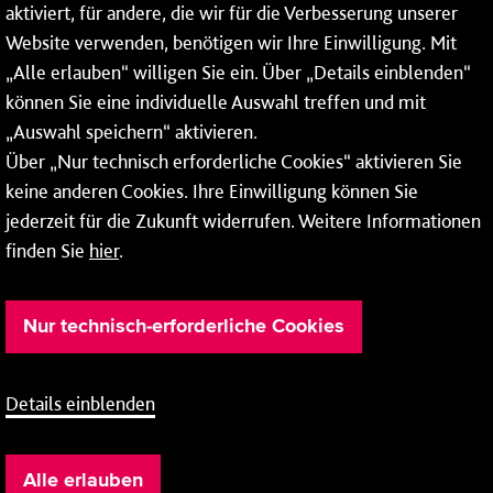
aktiviert, für andere, die wir für die Verbesserung unserer
55118 Mainz
Website verwenden, benötigen wir Ihre Einwilligung. Mit
„Alle erlauben“ willigen Sie ein. Über „Details einblenden“
Tel.:
06131 - 12 78 78
können Sie eine individuelle Auswahl treffen und mit
Fax: 06131 - 12 78 77
„Auswahl speichern“ aktivieren.
Über „Nur technisch erforderliche Cookies“ aktivieren Sie
keine anderen Cookies. Ihre Einwilligung können Sie
jederzeit für die Zukunft widerrufen. Weitere Informationen
finden Sie
hier
.
Nur technisch-erforderliche Cookies
Details einblenden
Barrierefreiheit
Cookie-Einstellung
AEB
Impressum
Alle erlauben