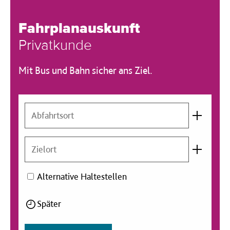
Fahrplanauskunft
Privatkunde
Mit Bus und Bahn sicher ans Ziel.
A
b
f
Z
a
i
h
e
r
Alternative Haltestellen
l
t
o
s
Später
r
o
t
r