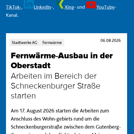
TikTok-
,
LinkedIn
-,
Xing
- und
YouTube
-
Kanal.
06.08.2026
Kategorien:
K
Stadtwerke AG
Fernwärme
Fernwärme-Ausbau in der
Oberstadt
Arbeiten im Bereich der
Schneckenburger Straße
starten
Am 17. August 2026 starten die Arbeiten zum
Anschluss des Wohn-gebiets rund um die
Schneckenburgerstraße zwischen dem Gutenberg-