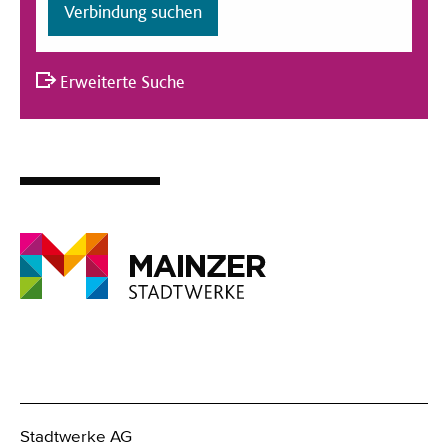
t
Verbindung suchen
Erweiterte Suche
Stadtwerke AG