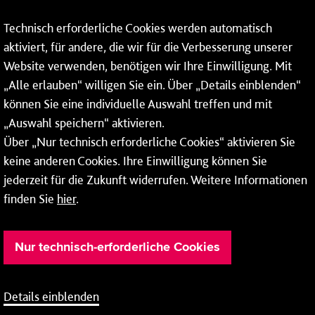
Mainzer Stadtwerke AG
Technisch erforderliche Cookies werden automatisch
Rheinallee 41
aktiviert, für andere, die wir für die Verbesserung unserer
55118 Mainz
Website verwenden, benötigen wir Ihre Einwilligung. Mit
„Alle erlauben“ willigen Sie ein. Über „Details einblenden“
Tel.:
06131 - 12 78 78
können Sie eine individuelle Auswahl treffen und mit
Fax: 06131 - 12 78 77
„Auswahl speichern“ aktivieren.
Über „Nur technisch erforderliche Cookies“ aktivieren Sie
keine anderen Cookies. Ihre Einwilligung können Sie
jederzeit für die Zukunft widerrufen. Weitere Informationen
finden Sie
hier
.
Nur technisch-erforderliche Cookies
Details einblenden