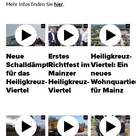
Mehr Infos finden Sie
hier
.
Neue
Erstes
Heiligkreuz-
Schalldämpfer
Richtfest im
Viertel: Ein
für das
Mainzer
neues
Heiligkreuz-
Heiligkreuz-
Wohnquartie
Viertel
Viertel
für Mainz