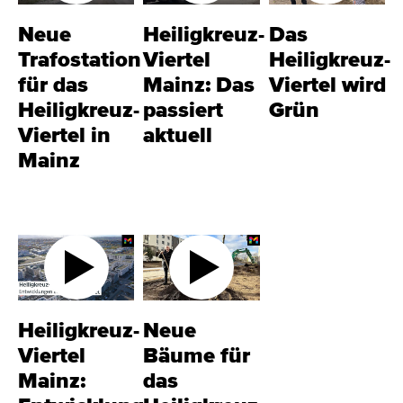
Neue
Heiligkreuz-
Das
Trafostation
Viertel
Heiligkreuz-
für das
Mainz: Das
Viertel wird
Heiligkreuz-
passiert
Grün
Viertel in
aktuell
Mainz
Heiligkreuz-
Neue
Viertel
Bäume für
Mainz:
das