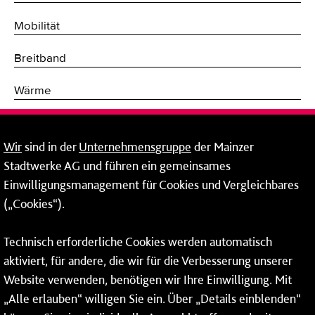
Mobilität
Breitband
Wärme
Fernwärme
Wir
sind in der
Unternehmensgruppe
der Mainzer
Erneuerbare Energien
Stadtwerke AG und führen ein gemeinsames
Einwilligungsmanagement für Cookies und Vergleichbares
Netze
(„Cookies“).
Mainzer Stadtwerke AG
Technisch erforderliche Cookies werden automatisch
Rheinallee 41
aktiviert, für andere, die wir für die Verbesserung unserer
55118 Mainz
Website verwenden, benötigen wir Ihre Einwilligung. Mit
„Alle erlauben“ willigen Sie ein. Über „Details einblenden“
Tel.:
06131 - 12 78 78