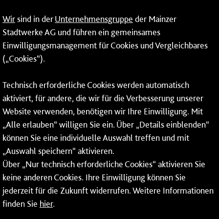
Fernwärme
Wir
sind in der
Unternehmensgruppe
der Mainzer
Erneuerbare Energien
Stadtwerke AG und führen ein gemeinsames
Einwilligungsmanagement für Cookies und Vergleichbares
Netze
(„Cookies“).
Mainzer Stadtwerke AG
Technisch erforderliche Cookies werden automatisch
Rheinallee 41
aktiviert, für andere, die wir für die Verbesserung unserer
55118 Mainz
Website verwenden, benötigen wir Ihre Einwilligung. Mit
„Alle erlauben“ willigen Sie ein. Über „Details einblenden“
Tel.:
06131 - 12 78 78
können Sie eine individuelle Auswahl treffen und mit
Fax: 06131 - 12 78 77
„Auswahl speichern“ aktivieren.
Über „Nur technisch erforderliche Cookies“ aktivieren Sie
keine anderen Cookies. Ihre Einwilligung können Sie
jederzeit für die Zukunft widerrufen. Weitere Informationen
finden Sie
hier
.