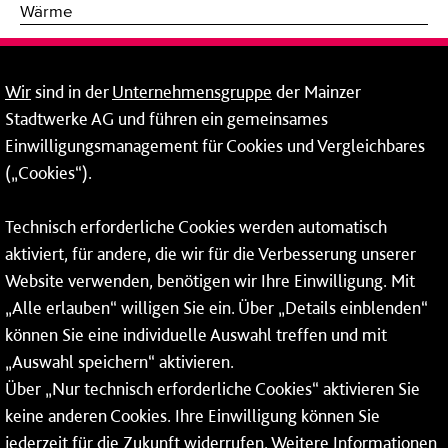
Wärme
Fernwärme
Wir
sind in der
Unternehmensgruppe
der Mainzer
Erneuerbare Energien
Stadtwerke AG und führen ein gemeinsames
Einwilligungsmanagement für Cookies und Vergleichbares
Netze
(„Cookies“).
Mainzer Stadtwerke AG
Technisch erforderliche Cookies werden automatisch
Rheinallee 41
aktiviert, für andere, die wir für die Verbesserung unserer
55118 Mainz
Website verwenden, benötigen wir Ihre Einwilligung. Mit
„Alle erlauben“ willigen Sie ein. Über „Details einblenden“
Tel.:
06131 - 12 78 78
können Sie eine individuelle Auswahl treffen und mit
Fax: 06131 - 12 78 77
„Auswahl speichern“ aktivieren.
Über „Nur technisch erforderliche Cookies“ aktivieren Sie
keine anderen Cookies. Ihre Einwilligung können Sie
jederzeit für die Zukunft widerrufen. Weitere Informationen