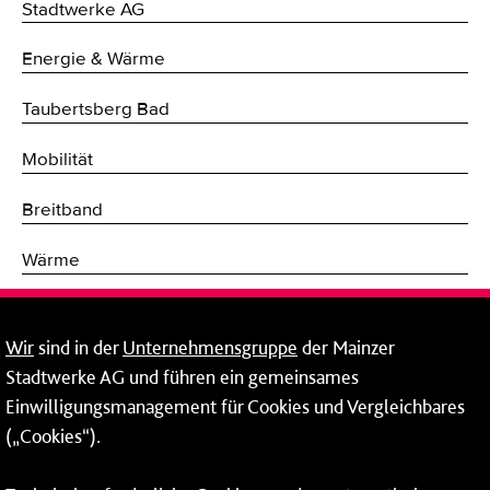
Stadtwerke AG
Energie & Wärme
Taubertsberg Bad
Mobilität
Breitband
Wärme
Fernwärme
Wir
sind in der
Unternehmensgruppe
der Mainzer
Erneuerbare Energien
Stadtwerke AG und führen ein gemeinsames
Einwilligungsmanagement für Cookies und Vergleichbares
Netze
(„Cookies“).
Mainzer Stadtwerke AG