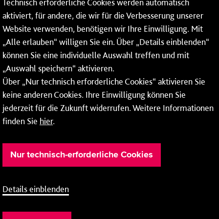
Technisch erforderliche Cookies werden automatisch
Rheinallee 41
aktiviert, für andere, die wir für die Verbesserung unserer
55118 Mainz
Website verwenden, benötigen wir Ihre Einwilligung. Mit
„Alle erlauben“ willigen Sie ein. Über „Details einblenden“
Tel.:
06131 - 12 78 78
können Sie eine individuelle Auswahl treffen und mit
Fax: 06131 - 12 78 77
„Auswahl speichern“ aktivieren.
Über „Nur technisch erforderliche Cookies“ aktivieren Sie
keine anderen Cookies. Ihre Einwilligung können Sie
jederzeit für die Zukunft widerrufen. Weitere Informationen
finden Sie
hier
.
Nur technisch-erforderliche Cookies
Details einblenden
Barrierefreiheit
Cookie-Einstellung
AEB
Impressum