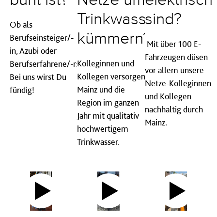
bunt ist?
Netze um
elektrisch
Trinkwasser
sind?
Ob als
kümmern?
Berufseinsteiger/-
Mit über 100 E-
in, Azubi oder
Fahrzeugen düsen
Kolleginnen und
Berufserfahrene/-r:
vor allem unsere
Kollegen versorgen
Bei uns wirst Du
Netze-Kolleginnen
Mainz und die
fündig!
und Kollegen
Region im ganzen
nachhaltig durch
Jahr mit qualitativ
Mainz.
hochwertigem
Trinkwasser.