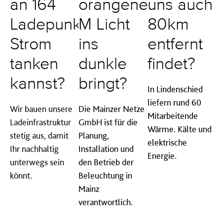
an 164
orangene
uns auch
Ladepunkten
M Licht
80km
Strom
ins
entfernt
tanken
dunkle
findet?
kannst?
bringt?
In Lindenschied
liefern rund 60
Wir bauen unsere
Die Mainzer Netze
Mitarbeitende
Ladeinfrastruktur
GmbH ist für die
Wärme. Kälte und
stetig aus, damit
Planung,
elektrische
Ihr nachhaltig
Installation und
Energie.
unterwegs sein
den Betrieb der
könnt.
Beleuchtung in
Mainz
verantwortlich.