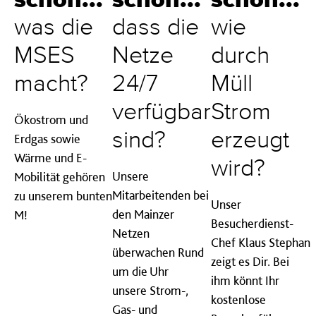
schon...
schon...
schon...
was die
dass die
wie
MSES
Netze
durch
macht?
24/7
Müll
verfügbar
Strom
Ökostrom und
sind?
erzeugt
Erdgas sowie
Wärme und E-
wird?
Unsere
Mobilität gehören
Mitarbeitenden bei
zu unserem bunten
Unser
den Mainzer
M!
Besucherdienst-
Netzen
Chef Klaus Stephan
überwachen Rund
zeigt es Dir. Bei
um die Uhr
ihm könnt Ihr
unsere Strom-,
kostenlose
Gas- und