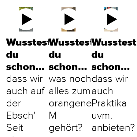
Wusstest
Wusstest
Wusstest
du
du
du
schon...
schon...
schon...
dass wir
was noch
dass wir
auch auf
alles zum
auch
der
orangenen
Praktika
Ebsch'
M
uvm.
Seit
gehört?
anbieten?