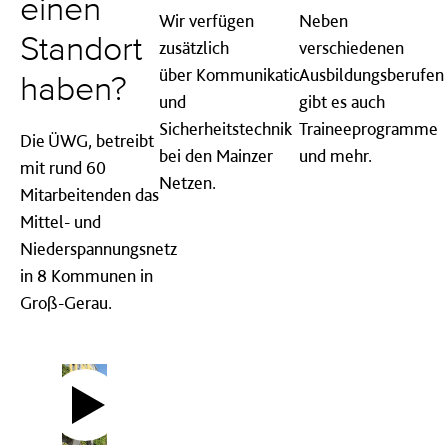
einen
Wir verfügen
Neben
Standort
zusätzlich
verschiedenen
über Kommunikations-
Ausbildungsberufen
haben?
und
gibt es auch
Sicherheitstechnik
Traineeprogramme
Die ÜWG, betreibt
bei den Mainzer
und mehr.
mit rund 60
Netzen.
Mitarbeitenden das
Mittel- und
Niederspannungsnetz
in 8 Kommunen in
Groß-Gerau.