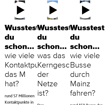
Wusstest
Wusstest
Wusstest
du
du
du
schon...
schon...
schon...
wie viele
was das
wie viele
Kontaktpunkte
Kerngeschäft
Busse
das M
der
durch
hat?
Netze
Mainz
ist?
fahren?
rund 57 Millionen
Kontaktpunkte in