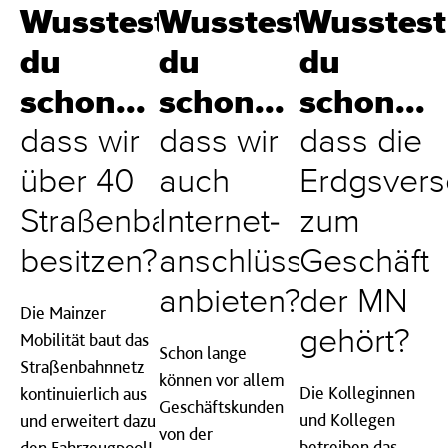
Wusstest
Wusstest
Wusstest
du
du
du
schon...
schon...
schon...
dass wir
dass wir
dass die
über 40
auch
Erdgsver
Straßenbahnen
Internet-
zum
besitzen?
anschlüsse
Geschäft
anbieten?
der MN
Die Mainzer
gehört?
Mobilität baut das
Schon lange
Straßenbahnnetz
können vor allem
Die Kolleginnen
kontinuierlich aus
Geschäftskunden
und Kollegen
und erweitert dazu
von der
betreiben das
den Fahrzeugpool!