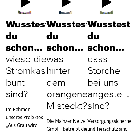
Wusstest
Wusstest
Wusstest
du
du
du
schon...
schon...
schon...
wieso die
was
dass
Stromkästen
hinter
Störche
bunt
dem
bei uns
sind?
orangenen
angestellt
M steckt?
sind?
Im Rahmen
unseres Projektes
Die Mainzer Netze
Versorgungssicherhe
„Aus Grau wird
GmbH, betreibt die
und Tierschutz sind