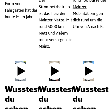
Der
rund 150 Busse der
Form von
Stromnetzbetrieb
Mainzer
Fahrgästen hat das
ist das Herz der
Mobilität
bringen
bunte M im Jahr.
Mainzer Netze. Mit
dich rund um die
rund 5000 km
Uhr von A nach B.
Netz und vielem
mehr versorgen sie
Mainz.
Wusstest
Wusstest
Wusstest
du
du
du