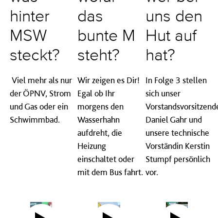
hinter
das
uns den
MSW
bunte M
Hut auf
steckt?
steht?
hat?
Viel mehr als nur
Wir zeigen es Dir!
In Folge 3 stellen
der ÖPNV, Strom
Egal ob Ihr
sich unser
und Gas oder ein
morgens den
Vorstandsvorsitzend
Schwimmbad.
Wasserhahn
Daniel Gahr und
aufdreht, die
unsere technische
Heizung
Vorständin Kerstin
einschaltet oder
Stumpf persönlich
mit dem Bus fahrt.
vor.