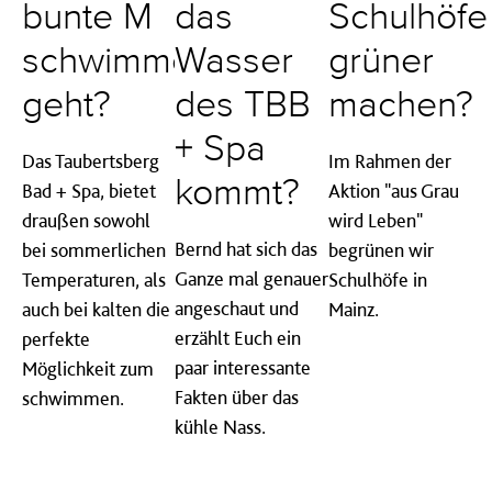
bunte M
das
Schulhöfe
schwimmen
Wasser
grüner
geht?
des TBB
machen?
+ Spa
Das Taubertsberg
Im Rahmen der
kommt?
Bad + Spa, bietet
Aktion "aus Grau
draußen sowohl
wird Leben"
Bernd hat sich das
bei sommerlichen
begrünen wir
Ganze mal genauer
Temperaturen, als
Schulhöfe in
angeschaut und
auch bei kalten die
Mainz.
erzählt Euch ein
perfekte
paar interessante
Möglichkeit zum
Fakten über das
schwimmen.
kühle Nass.