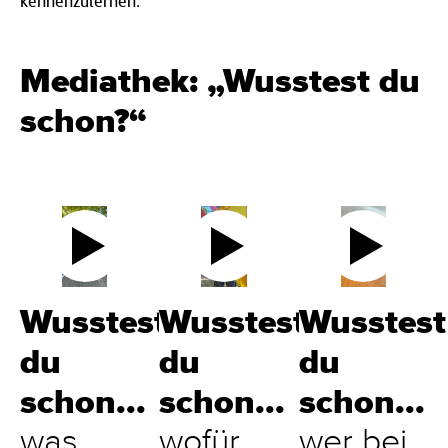
kennenzulernen.
Mediathek: „Wusstest du
schon?“
Wusstest
Wusstest
Wusstest
du
du
du
schon...
schon...
schon...
was
wofür
wer bei