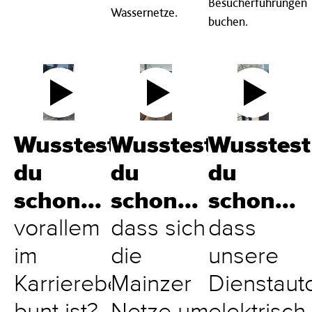
Besucherführungen
Wassernetze.
buchen.
Wusstest
Wusstest
Wusstest
du
du
du
schon...
schon...
schon...
vorallem
dass sich
dass
im
die
unsere
Karrierebereich
Mainzer
Dienstaut