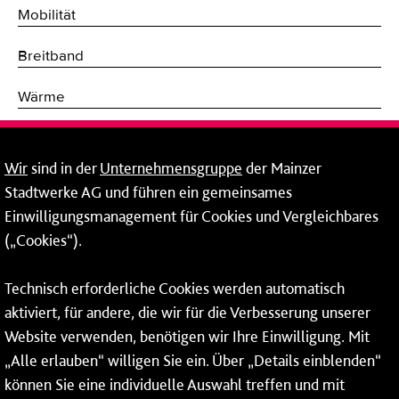
Mobilität
Breitband
Wärme
Fernwärme
Wir
sind in der
Unternehmensgruppe
der Mainzer
Erneuerbare Energien
Stadtwerke AG und führen ein gemeinsames
Einwilligungsmanagement für Cookies und Vergleichbares
Netze
(„Cookies“).
Mainzer Stadtwerke AG
Technisch erforderliche Cookies werden automatisch
Rheinallee 41
aktiviert, für andere, die wir für die Verbesserung unserer
55118 Mainz
Website verwenden, benötigen wir Ihre Einwilligung. Mit
„Alle erlauben“ willigen Sie ein. Über „Details einblenden“
Tel.:
06131 - 12 78 78
können Sie eine individuelle Auswahl treffen und mit