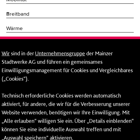
Breitband
Wärme
Fernwärme
Wir
sind in der
Unternehmensgruppe
der Mainzer
Erneuerbare Energien
Stadtwerke AG und führen ein gemeinsames
Einwilligungsmanagement für Cookies und Vergleichbares
Netze
(„Cookies“).
Mainzer Stadtwerke AG
Technisch erforderliche Cookies werden automatisch
Rheinallee 41
aktiviert, für andere, die wir für die Verbesserung unserer
55118 Mainz
Website verwenden, benötigen wir Ihre Einwilligung. Mit
„Alle erlauben“ willigen Sie ein. Über „Details einblenden“
Tel.:
06131 - 12 78 78
können Sie eine individuelle Auswahl treffen und mit
Fax: 06131 - 12 78 77
„Auswahl speichern“ aktivieren.