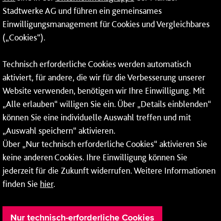
Erneuerbare Energien
Stadtwerke AG und führen ein gemeinsames
Einwilligungsmanagement für Cookies und Vergleichbares
Netze
(„Cookies“).
Mainzer Stadtwerke AG
Technisch erforderliche Cookies werden automatisch
Rheinallee 41
aktiviert, für andere, die wir für die Verbesserung unserer
55118 Mainz
Website verwenden, benötigen wir Ihre Einwilligung. Mit
„Alle erlauben“ willigen Sie ein. Über „Details einblenden“
Tel.:
06131 - 12 78 78
können Sie eine individuelle Auswahl treffen und mit
Fax: 06131 - 12 78 77
„Auswahl speichern“ aktivieren.
Über „Nur technisch erforderliche Cookies“ aktivieren Sie
keine anderen Cookies. Ihre Einwilligung können Sie
jederzeit für die Zukunft widerrufen. Weitere Informationen
finden Sie
hier
.
Nur technisch-erforderliche Cookies