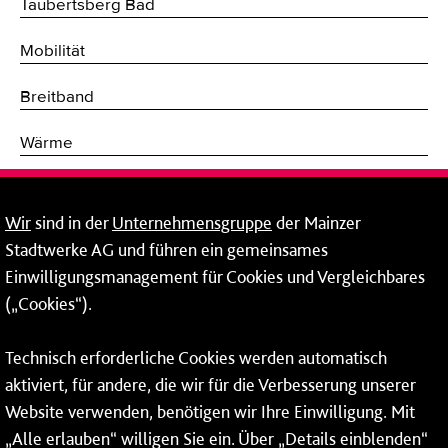
Taubertsberg Bad
Mobilität
Breitband
Wärme
Fernwärme
Wir
sind in der
Unternehmensgruppe
der Mainzer
Erneuerbare Energien
Stadtwerke AG und führen ein gemeinsames
Einwilligungsmanagement für Cookies und Vergleichbares
Netze
(„Cookies“).
Mainzer Stadtwerke AG
Technisch erforderliche Cookies werden automatisch
Rheinallee 41
aktiviert, für andere, die wir für die Verbesserung unserer
55118 Mainz
Website verwenden, benötigen wir Ihre Einwilligung. Mit
„Alle erlauben“ willigen Sie ein. Über „Details einblenden“
Tel.:
06131 - 12 78 78