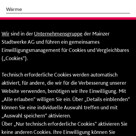
Wärme
Fernwärme
Wir
sind in der
Unternehmensgruppe
der Mainzer
Erneuerbare Energien
Stadtwerke AG und führen ein gemeinsames
Einwilligungsmanagement für Cookies und Vergleichbares
Netze
(„Cookies“).
Mainzer Stadtwerke AG
Technisch erforderliche Cookies werden automatisch
Rheinallee 41
aktiviert, für andere, die wir für die Verbesserung unserer
55118 Mainz
Website verwenden, benötigen wir Ihre Einwilligung. Mit
„Alle erlauben“ willigen Sie ein. Über „Details einblenden“
Tel.:
06131 - 12 78 78
können Sie eine individuelle Auswahl treffen und mit
Fax: 06131 - 12 78 77
„Auswahl speichern“ aktivieren.
Über „Nur technisch erforderliche Cookies“ aktivieren Sie
keine anderen Cookies. Ihre Einwilligung können Sie