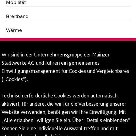
Mobilität
Breitband
Wärme
Fernwärme
Wir
sind in der
Unternehmensgruppe
der Mainzer
Erneuerbare Energien
Stadtwerke AG und führen ein gemeinsames
Einwilligungsmanagement für Cookies und Vergleichbares
Netze
(„Cookies“).
Mainzer Stadtwerke AG
Technisch erforderliche Cookies werden automatisch
Rheinallee 41
aktiviert, für andere, die wir für die Verbesserung unserer
55118 Mainz
Website verwenden, benötigen wir Ihre Einwilligung. Mit
„Alle erlauben“ willigen Sie ein. Über „Details einblenden“
Tel.:
06131 - 12 78 78
können Sie eine individuelle Auswahl treffen und mit
Fax: 06131 - 12 78 77