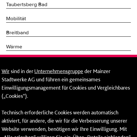
Taubertsberg Bad
Mobilität
Breitband
Wärme
Fernwärme
Wir
sind in der
Unternehmensgruppe
der Mainzer
Erneuerbare Energien
Stadtwerke AG und führen ein gemeinsames
Einwilligungsmanagement für Cookies und Vergleichbares
Netze
(„Cookies“).
Mainzer Stadtwerke AG
Technisch erforderliche Cookies werden automatisch
Rheinallee 41
aktiviert, für andere, die wir für die Verbesserung unserer
55118 Mainz
Website verwenden, benötigen wir Ihre Einwilligung. Mit