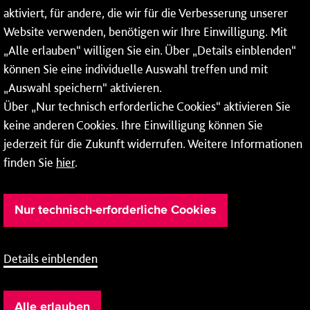
Rheinallee 41
aktiviert, für andere, die wir für die Verbesserung unserer
55118 Mainz
Website verwenden, benötigen wir Ihre Einwilligung. Mit
„Alle erlauben“ willigen Sie ein. Über „Details einblenden“
Tel.:
06131 - 12 78 78
können Sie eine individuelle Auswahl treffen und mit
Fax: 06131 - 12 78 77
„Auswahl speichern“ aktivieren.
Über „Nur technisch erforderliche Cookies“ aktivieren Sie
keine anderen Cookies. Ihre Einwilligung können Sie
jederzeit für die Zukunft widerrufen. Weitere Informationen
finden Sie
hier
.
Nur technisch-erforderliche Cookies
Details einblenden
Barrierefreiheit
Cookie-Einstellung
AEB
Impressum
Alle erlauben