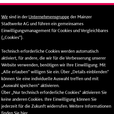
Fernwärme
Wir
sind in der
Unternehmensgruppe
der Mainzer
Erneuerbare Energien
Stadtwerke AG und führen ein gemeinsames
Einwilligungsmanagement für Cookies und Vergleichbares
Netze
(„Cookies“).
Mainzer Stadtwerke AG
Technisch erforderliche Cookies werden automatisch
Rheinallee 41
aktiviert, für andere, die wir für die Verbesserung unserer
55118 Mainz
Website verwenden, benötigen wir Ihre Einwilligung. Mit
„Alle erlauben“ willigen Sie ein. Über „Details einblenden“
Tel.:
06131 - 12 78 78
können Sie eine individuelle Auswahl treffen und mit
Fax: 06131 - 12 78 77
„Auswahl speichern“ aktivieren.
Über „Nur technisch erforderliche Cookies“ aktivieren Sie
keine anderen Cookies. Ihre Einwilligung können Sie
jederzeit für die Zukunft widerrufen. Weitere Informationen
finden Sie
hier
.