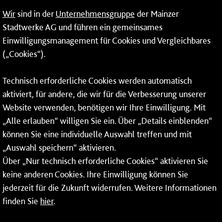
Wir
sind in der
Unternehmensgruppe
der Mainzer
Erneuerbare Energien
Stadtwerke AG und führen ein gemeinsames
Einwilligungsmanagement für Cookies und Vergleichbares
Netze
(„Cookies“).
Mainzer Stadtwerke AG
Technisch erforderliche Cookies werden automatisch
Rheinallee 41
aktiviert, für andere, die wir für die Verbesserung unserer
55118 Mainz
Website verwenden, benötigen wir Ihre Einwilligung. Mit
„Alle erlauben“ willigen Sie ein. Über „Details einblenden“
Tel.:
06131 - 12 78 78
können Sie eine individuelle Auswahl treffen und mit
Fax: 06131 - 12 78 77
„Auswahl speichern“ aktivieren.
Über „Nur technisch erforderliche Cookies“ aktivieren Sie
keine anderen Cookies. Ihre Einwilligung können Sie
jederzeit für die Zukunft widerrufen. Weitere Informationen
finden Sie
hier
.