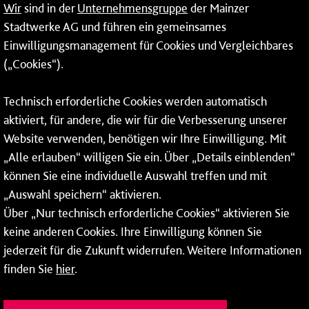
Wir
sind in der
Unternehmensgruppe
der Mainzer
Erneuerbare Energien
Stadtwerke AG und führen ein gemeinsames
Einwilligungsmanagement für Cookies und Vergleichbares
Netze
(„Cookies“).
Mainzer Stadtwerke AG
Technisch erforderliche Cookies werden automatisch
Rheinallee 41
aktiviert, für andere, die wir für die Verbesserung unserer
55118 Mainz
Website verwenden, benötigen wir Ihre Einwilligung. Mit
„Alle erlauben“ willigen Sie ein. Über „Details einblenden“
Tel.:
06131 - 12 78 78
können Sie eine individuelle Auswahl treffen und mit
Fax: 06131 - 12 78 77
„Auswahl speichern“ aktivieren.
Über „Nur technisch erforderliche Cookies“ aktivieren Sie
keine anderen Cookies. Ihre Einwilligung können Sie
jederzeit für die Zukunft widerrufen. Weitere Informationen
finden Sie
hier
.