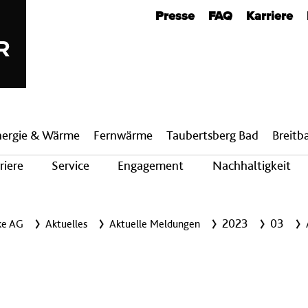
Metanavigation
Presse
FAQ
Karriere
nergie & Wärme
Fern­wärme
Taubertsberg Bad
Breit­
riere
Service
Engagement
Nachhaltigkeit
2023
03
ke AG
Aktuelles
Aktuelle Meldungen