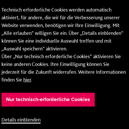
Mainzer Stadtwerke AG
Technisch erforderliche Cookies werden automatisch
Rheinallee 41
aktiviert, für andere, die wir für die Verbesserung unserer
55118 Mainz
Website verwenden, benötigen wir Ihre Einwilligung. Mit
„Alle erlauben“ willigen Sie ein. Über „Details einblenden“
Tel.:
06131 - 12 78 78
können Sie eine individuelle Auswahl treffen und mit
Fax: 06131 - 12 78 77
„Auswahl speichern“ aktivieren.
Über „Nur technisch erforderliche Cookies“ aktivieren Sie
keine anderen Cookies. Ihre Einwilligung können Sie
jederzeit für die Zukunft widerrufen. Weitere Informationen
finden Sie
hier
.
Nur technisch-erforderliche Cookies
Details einblenden