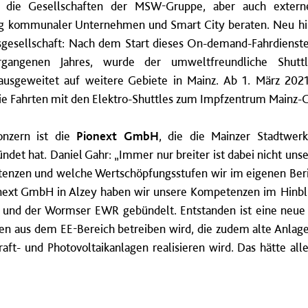
die Gesellschaften der MSW-Gruppe, aber auch extern
rung kommunaler Unternehmen und Smart City beraten. Neu 
gesellschaft: Nach dem Start dieses On-demand-Fahrdienstes
gangenen Jahres, wurde der umweltfreundliche Shutt
ausgeweitet auf weitere Gebiete in Mainz. Ab 1. März 2
ie Fahrten mit den Elektro-Shuttles zum Impfzentrum Mainz
onzern ist die
Pionext GmbH
, die die Mainzer Stadtwe
et hat. Daniel Gahr: „Immer nur breiter ist dabei nicht unse
enzen und welche Wertschöpfungsstufen wir im eigenen Beri
ionext GmbH in Alzey haben wir unsere Kompetenzen im Hinbl
 und der Wormser EWR gebündelt. Entstanden ist eine neue G
en aus dem EE-Bereich betreiben wird, die zudem alte Anlage
raft- und Photovoltaikanlagen realisieren wird. Das hätte all