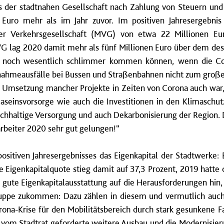
is der stadtnahen Gesellschaft nach Zahlung von Steuern un
n Euro mehr als im Jahr zuvor. Im positiven Jahresergebni
er Verkehrsgesellschaft (MVG) von etwa 22 Millionen Eu
VG lag 2020 damit mehr als fünf Millionen Euro über dem des V
te noch wesentlich schlimmer kommen können, wenn die C
nnahmeausfälle bei Bussen und Straßenbahnen nicht zum große
e Umsetzung mancher Projekte in Zeiten von Corona auch war, s
aseinsvorsorge wie auch die Investitionen in den Klimaschut
achhaltige Versorgung und auch Dekarbonisierung der Region. 
arbeiter 2020 sehr gut gelungen!“
positiven Jahresergebnisses das Eigenkapital der Stadtwerke: 
e Eigenkapitalquote stieg damit auf 37,3 Prozent, 2019 hatte
ie gute Eigenkapitalausstattung auf die Herausforderungen hin
uppe zukommen: Dazu zählen in diesem und vermutlich auc
ona-Krise für den Mobilitätsbereich durch stark gesunkene Fa
er vom Stadtrat geforderte weitere Ausbau und die Modernisie