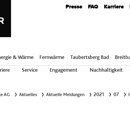
Metanavigation
Presse
FAQ
Karriere
nergie & Wärme
Fern­wärme
Taubertsberg Bad
Breit­
riere
Service
Engagement
Nachhaltigkeit
2021
07
ke AG
Aktuelles
Aktuelle Meldungen