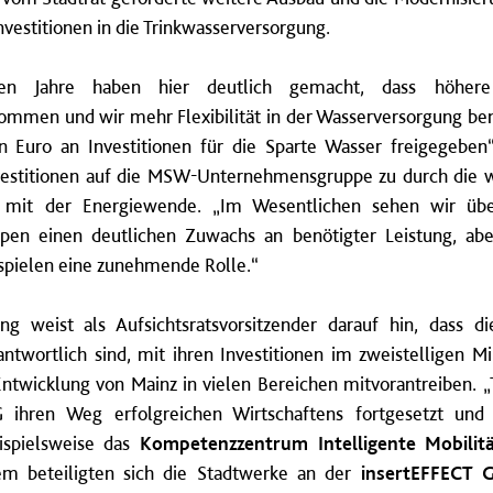
vestitionen in die Trinkwasserversorgung.
nen Jahre haben hier deutlich gemacht, dass höhere
ommen und wir mehr Flexibilität in der Wasserversorgung ben
n Euro an Investitionen für die Sparte Wasser freigegeben“,
stitionen auf die MSW-Unternehmensgruppe zu durch die 
it der Energiewende. „Im Wesentlichen sehen wir über
en einen deutlichen Zuwachs an benötigter Leistung, ab
spielen eine zunehmende Rolle.“
g weist als Aufsichtsratsvorsitzender darauf hin, dass d
wortlich sind, mit ihren Investitionen im zweistelligen Mi
Entwicklung von Mainz in vielen Bereichen mitvorantreiben.
ihren Weg erfolgreichen Wirtschaftens fortgesetzt und 
spielsweise das
Kompetenzzentrum Intelligente Mobilit
em beteiligten sich die Stadtwerke an der
insertEFFECT