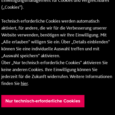
Einwilligungsmanagement für Cookies und Vergleichbares
Netze
(„Cookies“).
Mainzer Stadtwerke AG
Technisch erforderliche Cookies werden automatisch
Rheinallee 41
aktiviert, für andere, die wir für die Verbesserung unserer
55118 Mainz
Website verwenden, benötigen wir Ihre Einwilligung. Mit
„Alle erlauben“ willigen Sie ein. Über „Details einblenden“
Tel.:
06131 - 12 78 78
können Sie eine individuelle Auswahl treffen und mit
Fax: 06131 - 12 78 77
„Auswahl speichern“ aktivieren.
Über „Nur technisch erforderliche Cookies“ aktivieren Sie
keine anderen Cookies. Ihre Einwilligung können Sie
jederzeit für die Zukunft widerrufen. Weitere Informationen
finden Sie
hier
.
Nur technisch-erforderliche Cookies