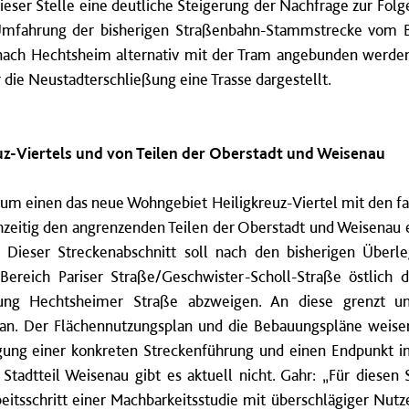
ser Stelle eine deutliche Steigerung der Nachfrage zur Folge 
fahrung der bisherigen Straßenbahn-Stammstrecke vom B
nach Hechtsheim alternativ mit der Tram angebunden werde
r die Neustadterschließung eine Trasse dargestellt.
z-Viertels und von Teilen der Oberstadt und Weisenau
 zum einen das neue Wohngebiet Heiligkreuz-Viertel mit den 
eitig den angrenzenden Teilen der Oberstadt und Weisenau ei
Dieser Streckenabschnitt soll nach den bisherigen Überl
ereich Pariser Straße/Geschwister-Scholl-Straße östlich
ung Hechtsheimer Straße abzweigen. An diese grenzt un
l an. Der Flächennutzungsplan und die Bebauungspläne weise
gung einer konkreten Streckenführung und einen Endpunkt im
tadtteil Weisenau gibt es aktuell nicht. Gahr: „Für diesen S
itsschritt einer Machbarkeitsstudie mit überschlägiger Nu