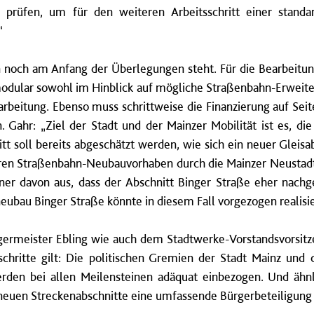
prüfen, um für den weiteren Arbeitsschritt einer standar
“
 noch am Anfang der Überlegungen steht. Für die Bearbeitun
dular sowohl im Hinblick auf mögliche Straßenbahn-Erweiteru
arbeitung. Ebenso muss schrittweise die Finanzierung auf Seit
. Gahr: „Ziel der Stadt und der Mainzer Mobilität ist es, di
ritt soll bereits abgeschätzt werden, wie sich ein neuer Gleis
eren Straßenbahn-Neubauvorhaben durch die Mainzer Neustadt 
aner davon aus, dass der Abschnitt Binger Straße eher nachg
neubau Binger Straße könnte in diesem Fall vorgezogen realisie
ermeister Ebling wie auch dem Stadtwerke-Vorstandsvorsitzen
hritte gilt: Die politischen Gremien der Stadt Mainz und 
en bei allen Meilensteinen adäquat einbezogen. Und ähnli
neuen Streckenabschnitte eine umfassende Bürgerbeteiligung 