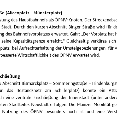
e (Alicenplatz – Münsterplatz)
stung des Hauptbahnhofs als ÖPNV-Knoten. Der Streckenabschn
 Stadt. Durch den kurzen Abschnitt Binger Straße wird für 
ng des Bahnhofsvorplatzes erwartet. Gahr: „Der Vorplatz hat h
seine Kapazitätsgrenze erreicht.“ Gleichzeitig verkürze si
tz, bei Aufrechterhaltung der Umsteigebeziehungen, für vie
rbesserte Wirtschaftlichkeit des ÖPNV erwartet wird.
schließung
u Abschnitt Bismarckplatz – Sömmeringstraße – Hindenburgs
n das Bestandsnetz am Schillerplatz) könnte ein Attr
ch eine zentrale Erschließung der Innenstadt (unter ander
ten Stadtteiles Neustadt erfolgen. Die Mainzer Mobilität ge
e Nutzung des ÖPNV besonders hoch ist und eine Verst