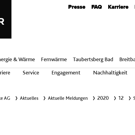
Metanavigation
Presse
FAQ
Karriere
nergie & Wärme
Fern­wärme
Taubertsberg Bad
Breit­
riere
Service
Engagement
Nachhaltigkeit
2020
12
ke AG
Aktuelles
Aktuelle Meldungen