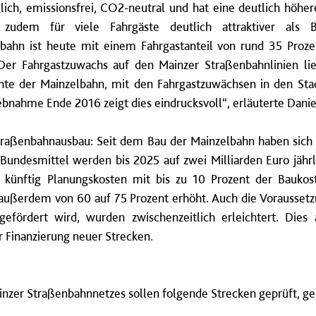
lich, emissionsfrei, CO2-neutral und hat eine deutlich höhere 
l zudem für viele Fahrgäste deutlich attraktiver als
enbahn ist heute mit einem Fahrgastanteil von rund 35 Proz
er Fahrgastzuwachs auf den Mainzer Straßenbahnlinien li
chte der Mainzelbahn, mit den Fahrgastzuwächsen in den Sta
bnahme Ende 2016 zeigt dies eindrucksvoll“, erläuterte Danie
traßenbahnausbau: Seit dem Bau der Mainzelbahn haben sich 
e Bundesmittel werden bis 2025 auf zwei Milliarden Euro jäh
 künftig Planungskosten mit bis zu 10 Prozent der Baukos
außerdem von 60 auf 75 Prozent erhöht. Auch die Voraussetz
fördert wird, wurden zwischenzeitlich erleichtert. Dies 
r Finanzierung neuer Strecken.
nzer Straßenbahnnetzes sollen folgende Strecken geprüft, gep