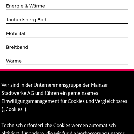
Energie & Wärme
Taubertsberg Bad
Mobilität
Breitband
Wärme
Fernwärme
Wir
sind in der
Unternehmensgruppe
der Mainzer
Erneuerbare Energien
Stadtwerke AG und führen ein gemeinsames
Einwilligungsmanagement für Cookies und Vergleichbares
Netze
(„Cookies“).
Mainzer Stadtwerke AG
Technisch erforderliche Cookies werden automatisch
Rheinallee 41
aktiviert, für andere, die wir für die Verbesserung unserer