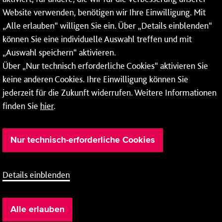
55118 Mainz
Website verwenden, benötigen wir Ihre Einwilligung. Mit
„Alle erlauben“ willigen Sie ein. Über „Details einblenden“
Tel.:
06131 - 12 78 78
können Sie eine individuelle Auswahl treffen und mit
Fax: 06131 - 12 78 77
„Auswahl speichern“ aktivieren.
Über „Nur technisch erforderliche Cookies“ aktivieren Sie
keine anderen Cookies. Ihre Einwilligung können Sie
jederzeit für die Zukunft widerrufen. Weitere Informationen
finden Sie
hier
.
Nur technisch-erforderliche Cookies
Details einblenden
Barrierefreiheit
Cookie-Einstellung
AEB
Impressum
Alle erlauben