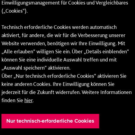
Einwilligungsmanagement für Cookies und Vergleichbares
Fernwärme
(„Cookies“).
Netze
Technisch erforderliche Cookies werden automatisch
Mainzer Stadtwerke AG
aktiviert, für andere, die wir für die Verbesserung unserer
Rheinallee 41
Website verwenden, benötigen wir Ihre Einwilligung. Mit
„Alle erlauben“ willigen Sie ein. Über „Details einblenden“
55118 Mainz
können Sie eine individuelle Auswahl treffen und mit
Tel.:
06131 - 12 78 78
„Auswahl speichern“ aktivieren.
Über „Nur technisch erforderliche Cookies“ aktivieren Sie
Fax: 06131 - 12 78 77
keine anderen Cookies. Ihre Einwilligung können Sie
jederzeit für die Zukunft widerrufen. Weitere Informationen
finden Sie
hier
.
Nur technisch-erforderliche Cookies