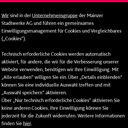
Breitband
Wir
sind in der
Unternehmensgruppe
der Mainzer
Wärme
Stadtwerke AG und führen ein gemeinsames
Einwilligungsmanagement für Cookies und Vergleichbares
Fernwärme
(„Cookies“).
Netze
Technisch erforderliche Cookies werden automatisch
Mainzer Stadtwerke AG
aktiviert, für andere, die wir für die Verbesserung unserer
Rheinallee 41
Website verwenden, benötigen wir Ihre Einwilligung. Mit
„Alle erlauben“ willigen Sie ein. Über „Details einblenden“
55118 Mainz
können Sie eine individuelle Auswahl treffen und mit
Tel.:
06131 - 12 78 78
„Auswahl speichern“ aktivieren.
Über „Nur technisch erforderliche Cookies“ aktivieren Sie
Fax: 06131 - 12 78 77
keine anderen Cookies. Ihre Einwilligung können Sie
jederzeit für die Zukunft widerrufen. Weitere Informationen
finden Sie
hier
.