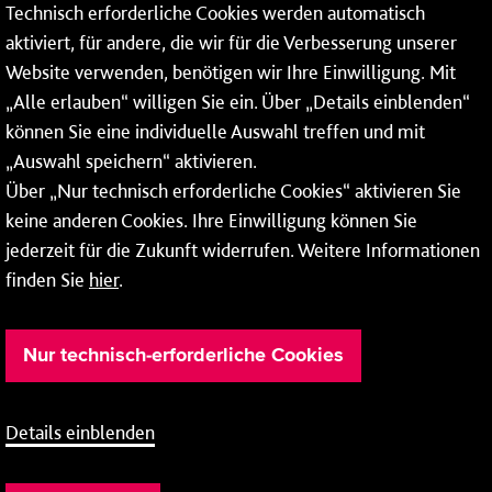
Technisch erforderliche Cookies werden automatisch
Mainzer Stadtwerke AG
aktiviert, für andere, die wir für die Verbesserung unserer
Rheinallee 41
Website verwenden, benötigen wir Ihre Einwilligung. Mit
„Alle erlauben“ willigen Sie ein. Über „Details einblenden“
55118 Mainz
können Sie eine individuelle Auswahl treffen und mit
Tel.:
06131 - 12 78 78
„Auswahl speichern“ aktivieren.
Über „Nur technisch erforderliche Cookies“ aktivieren Sie
Fax: 06131 - 12 78 77
keine anderen Cookies. Ihre Einwilligung können Sie
jederzeit für die Zukunft widerrufen. Weitere Informationen
finden Sie
hier
.
Nur technisch-erforderliche Cookies
Details einblenden